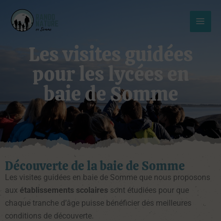
Aller
MAI
au
MEN
contenu
Les visites guidées
pour les lycées en
baie de Somme
Découverte de la baie de Somme
Les visites guidées en baie de Somme que nous proposons
aux
établissements
scolaires
sont étudiées pour que
chaque tranche d’âge puisse bénéficier des meilleures
conditions de découverte.