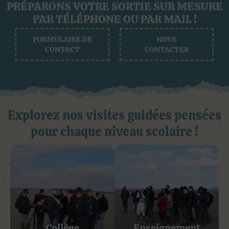
PRÉPARONS VOTRE SORTIE SUR MESURE
PAR TÉLÉPHONE OU PAR MAIL !
FORMULAIRE DE
NOUS
CONTACT
CONTACTER
Explorez nos visites guidées pensées
pour chaque niveau scolaire !
Collège
Enseignement