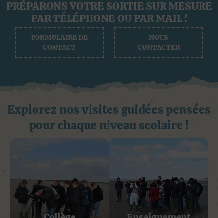
PRÉPARONS VOTRE SORTIE SUR MESURE
PAR TÉLÉPHONE OU PAR MAIL !
FORMULAIRE DE
NOUS
CONTACT
CONTACTER
Explorez nos visites guidées pensées
pour chaque niveau scolaire !
Collège
Enseignement