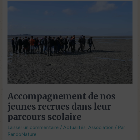
Accompagnement
de
nos
jeunes
recrues
dans
leur
parcours
scolaire
Accompagnement de nos
jeunes recrues dans leur
parcours scolaire
Laisser un commentaire
/
Actualités
,
Association
/ Par
RandoNature