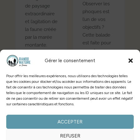
Observer les
de paysage
phoques est
extraordinaire
l’un de vos
et l’agitation de
objectifs ?
la faune créée
Cette balade
par la marée
est faite pour
montante.
vous !
Gérer le consentement
PLUS
PLUS
D'INFOS
Pour offrir les meilleures expériences, nous utilisons des technologies telles
D'INFOS
que les cookies pour stocker et/ou accéder aux informations des appareils. Le
fait de consentir à ces technologies nous permettra de traiter des données
telles que le comportement de navigation ou les ID uniques sur ce site. Le fait
de ne pas consentir ou de retirer son consentement peut avoir un effet négatif
sur certaines caractéristiques et fonctions.
RÉSERVER
ACCEPTER
NOUS CONTACTER
REFUSER
LIVRE D'OR