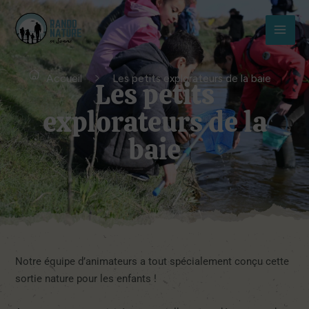
Aller
MAI
au
MEN
contenu
Accueil
Les petits explorateurs de la baie
Les petits
explorateurs de la
baie
Notre équipe d’animateurs a tout spécialement conçu cette
sortie nature pour les enfants !