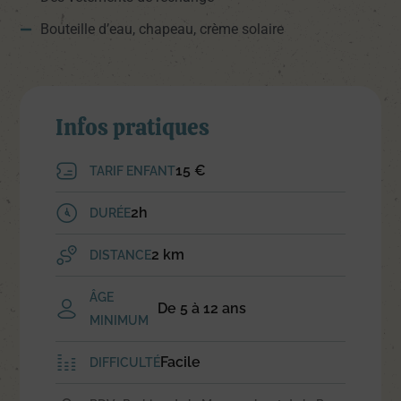
Bouteille d’eau, chapeau, crème solaire
Infos pratiques
15 €
TARIF ENFANT
2h
DURÉE
2 km
DISTANCE
ÂGE
De 5 à 12 ans
MINIMUM
Facile
DIFFICULTÉ