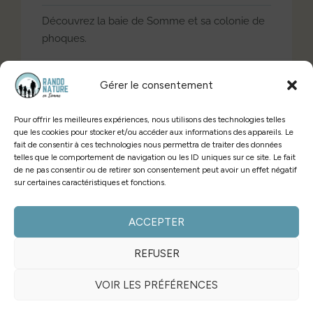
Découvrez la baie de Somme et sa colonie de
phoques.
Observer les phoques est l’un de vos objectifs ?
Gérer le consentement
Cette balade est faite pour vous !
Pour offrir les meilleures expériences, nous utilisons des technologies telles
que les cookies pour stocker et/ou accéder aux informations des appareils. Le
PLUS D'INFOS
fait de consentir à ces technologies nous permettra de traiter des données
telles que le comportement de navigation ou les ID uniques sur ce site. Le fait
de ne pas consentir ou de retirer son consentement peut avoir un effet négatif
sur certaines caractéristiques et fonctions.
RÉSERVER
ACCEPTER
NOUS CONTACTER
REFUSER
LIVRE D'OR
VOIR LES PRÉFÉRENCES
CONDITIONS GÉNÉRALES DE VENTES
MENTIONS LÉGALES