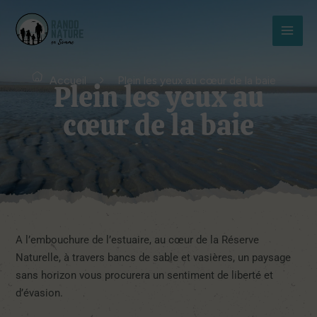
Aller
MAI
au
MEN
contenu
Accueil
Plein les yeux au cœur de la baie
Plein les yeux au
cœur de la baie
A l’embouchure de l’estuaire, au cœur de la Réserve
Naturelle, à travers bancs de sable et vasières, un paysage
sans horizon vous procurera un sentiment de liberté et
d’évasion.