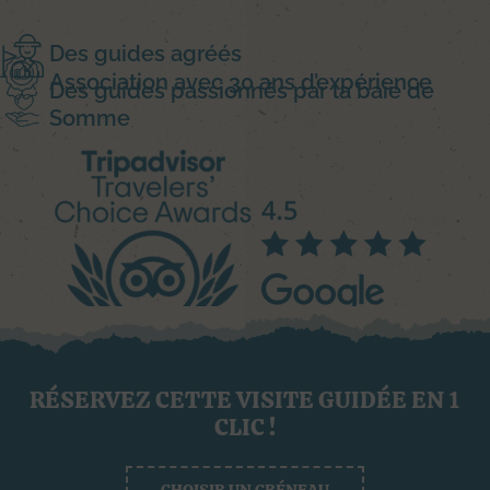
Des guides agréés
Association avec 30 ans d’expérience
Des guides passionnés par la baie de
Somme
RÉSERVEZ CETTE VISITE GUIDÉE EN 1
CLIC !
CHOISIR UN CRÉNEAU