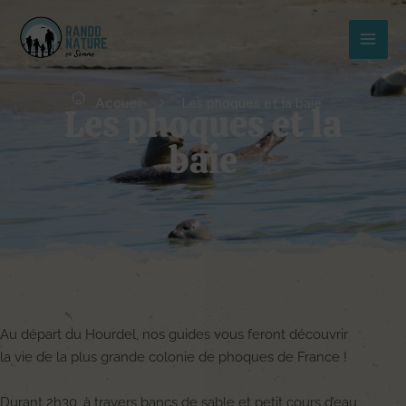
Aller
MAI
au
MEN
contenu
Accueil
Les phoques et la baie
Les phoques et la
baie
Au départ du Hourdel, nos guides vous feront découvrir
la vie de la plus grande colonie de phoques de France !
Durant 2h30, à travers bancs de sable et petit cours d’eau,